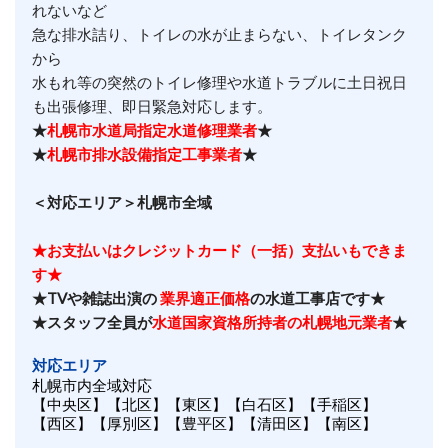
れないなど
急な排水詰り、トイレの水が止まらない、トイレタンク
から
水もれ等の突然のトイレ修理や水道トラブルに土日祝日
も出張修理、即日緊急対応します。
★
札幌市水道局指定水道修理業者
★
★
札幌市排水設備指定工事業者
★
＜対応エリア＞札幌市全域
★お支払いはクレジットカード（一括）支払いもできま
す★
★TVや雑誌出演の
業界適正価格
の水道工事店です★
★スタッフ全員が
水道国家資格所持者の札幌地元業者
★
対応エリア
札幌市内全域対応
【中央区】【北区】【東区】【白石区】【手稲区】
【西区】【厚別区】【豊平区】【清田区】【南区】