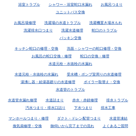
浴室トラブル
シャワー・浴室蛇口水漏れ
お風呂つまり
ユニットバス交換
お風呂場修理
洗濯場の水道トラブル
洗濯機置き場水もれ
洗濯排水口つまり
洗濯水道修理
蛇口のトラブル
パッキン交換
キッチン蛇口の修理・交換
洗面・シャワーの蛇口修理・交換
お風呂の蛇口交換・修理
蛇口の交換・修理
水道元栓・水抜栓の水漏れ
水道元栓・水抜栓の水漏れ
受水槽・ポンプ室周りの水道修理
湯沸し器・給湯器廻りの水道修理
ボイラー取替え・交換
水道管のトラブル
水道管水漏れ修理
水道詰まり
赤水・赤錆修理
排水トラブル
汚水つまり・排水口詰り
下水つまり
排水工事
マンホールつまり・修理
ダクト・ドレン配管つまり
水道管凍結
換気扇修理・交換
御伺いから完了までの流れ
よくあるご質問