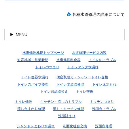
各種水道修理の詳細について
MENU
水道修理札幌トップページ
水道修理サービス内容
対応地域・営業時間
水道修理料金表
トイレのトラブル
トイレのつまり
トイレタンク水漏れ
トイレ便器水漏れ
便座取替え・シャワートイレ交換
トイレのパイプ修理
トイレ水道管修理
トイレ床水もれ
トイレ部品取替え
トイレ交換
トイレ修理
キッチン・流しのトラブル
キッチンつまり
流し台まわり修理
流し・キッチン修理
洗面台トラブル
洗面詰まり
シャンドレまわり水漏れ
洗面化粧台交換
洗面所修理