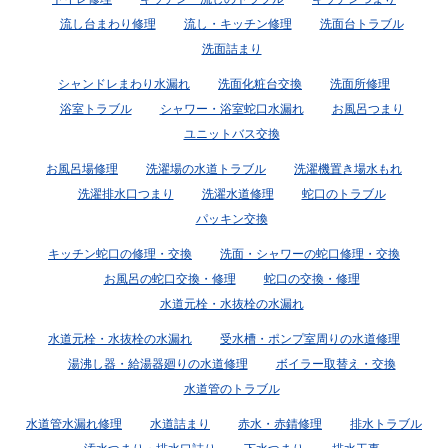
流し台まわり修理
流し・キッチン修理
洗面台トラブル
洗面詰まり
シャンドレまわり水漏れ
洗面化粧台交換
洗面所修理
浴室トラブル
シャワー・浴室蛇口水漏れ
お風呂つまり
ユニットバス交換
お風呂場修理
洗濯場の水道トラブル
洗濯機置き場水もれ
洗濯排水口つまり
洗濯水道修理
蛇口のトラブル
パッキン交換
キッチン蛇口の修理・交換
洗面・シャワーの蛇口修理・交換
お風呂の蛇口交換・修理
蛇口の交換・修理
水道元栓・水抜栓の水漏れ
水道元栓・水抜栓の水漏れ
受水槽・ポンプ室周りの水道修理
湯沸し器・給湯器廻りの水道修理
ボイラー取替え・交換
水道管のトラブル
水道管水漏れ修理
水道詰まり
赤水・赤錆修理
排水トラブル