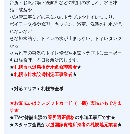
台所・お風呂場・洗面所などの蛇口の水もれ、水道凍
結・破裂や
水道管工事などの急な水のトラブルやトイレつまり、
ボイラー交換や修理、キッチン、浴室、洗濯の排水が流
れないなど
急な排水詰り、トイレの水が止まらない、トイレタンク
から
水もれ等の突然のトイレ修理や水道トラブルに土日祝日
も出張修理、即日緊急対応します。
★
札幌市水道局指定水道修理業者
★
★
札幌市排水設備指定工事業者
★
＜対応エリア＞札幌市全域
★お支払いはクレジットカード（一括）支払いもできま
す★
★TVや雑誌出演の
業界適正価格
の水道工事店です★
★スタッフ全員が
水道国家資格所持者の札幌地元業者
★