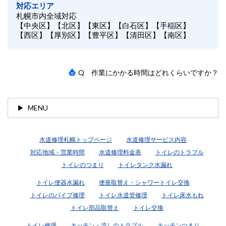
対応エリア
札幌市内全域対応
【中央区】【北区】【東区】【白石区】【手稲区】
【西区】【厚別区】【豊平区】【清田区】【南区】
Q 作業にかかる時間はどれくらいですか？
MENU
水道修理札幌トップページ
水道修理サービス内容
対応地域・営業時間
水道修理料金表
トイレのトラブル
トイレのつまり
トイレタンク水漏れ
トイレ便器水漏れ
便座取替え・シャワートイレ交換
トイレのパイプ修理
トイレ水道管修理
トイレ床水もれ
トイレ部品取替え
トイレ交換
トイレ修理
キッチン・流しのトラブル
キッチンつまり